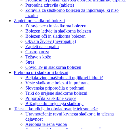
Peroralna zdravila (tablete)
Zdravila za sladkorno bolezen za injiciranje, ki niso
inzulin
Zapleti pri sladkorni bolezni
Zdravje srca in sladkorna bolezen
Bolezen ledvic in sladkorna bolezen
Bolezen oči in sladkorna bolezen
Okvara živcev (nevropatija)
Zapleti na stopalih
Gastropareza
Težave s kožo
Stres
Covid-19 in sladkorna bolezen
Prehrana pri sladkorni bolezni
Beljakovine, maščobe ali ogljikovi hidrati?
Vrste sladkorne bolezni in prehrana
Slovenska priporočila o prehrani
Triki do urejene sladkorne bolezni
Priporočila za skrbne svojce
Bližnjice do urejenega sladkorja
Telesna kondicija in obvladovanje telesne teže
Uravnoteženje ravni krvnega sladkorja in telesna
dejavnost
Aerobna telesna vadba