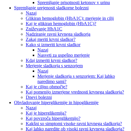
Spremljanje prisotnosti ketonov v urinu
Spremljanje urejenosti sladkorne bolezni
Nazaj
Glikiran hemoglobin (HbA1C): merjenje in cilji
Kaj je glikiran hemoglobin (HbA1C)?
Zniževanje HbA1C
Nadziranje ravni krvnega sladkorja
Zakaj meriti krvni sladkor?
Kako si izmeriti krvni sladkor
Nazaj
Nasveti za uspešno merjenje
Kdaj izmeriti krvni sladkor?
Merjenje sladkorja s senzorjem
Nazaj
Merjenje sladkorja s senzorjem: Kaj lahko
naredimo sami?
Kaj je ciljno območje?
Kaj pomenijo izmerjene vrednosti krvnega sladkorja?
Dnevi bolezni
Obvladovanje hiperglikemije in hipoglikemije
Nazaj
Kaj je hiperglikemija?
Kaj povzroča hiperglikemijo?
Kakšni so simptomi visoke ravni krvnega sladkorja?
Kaj lahko naredite ob visoki ravni krvnega sladkorja?