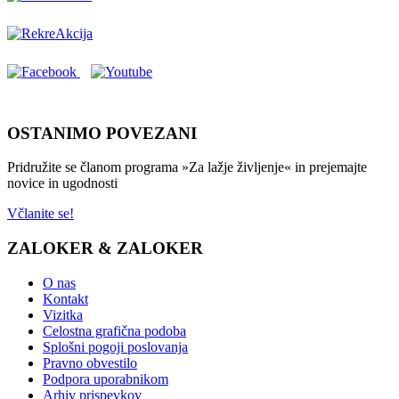
OSTANIMO POVEZANI
Pridružite se članom programa »Za lažje življenje« in prejemajte
novice in ugodnosti
Včlanite se!
ZALOKER & ZALOKER
O nas
Kontakt
Vizitka
Celostna grafična podoba
Splošni pogoji poslovanja
Pravno obvestilo
Podpora uporabnikom
Arhiv prispevkov