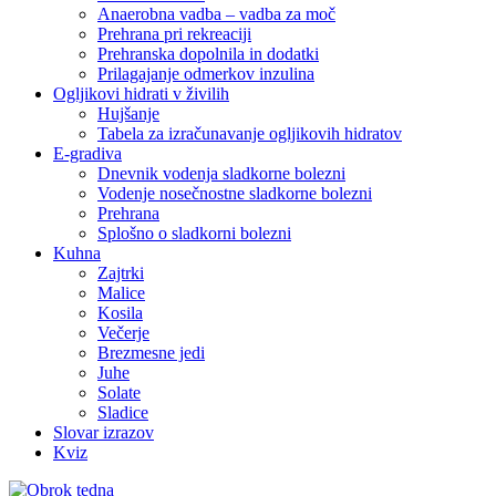
Anaerobna vadba – vadba za moč
Prehrana pri rekreaciji
Prehranska dopolnila in dodatki
Prilagajanje odmerkov inzulina
Ogljikovi hidrati v živilih
Hujšanje
Tabela za izračunavanje ogljikovih hidratov
E-gradiva
Dnevnik vodenja sladkorne bolezni
Vodenje nosečnostne sladkorne bolezni
Prehrana
Splošno o sladkorni bolezni
Kuhna
Zajtrki
Malice
Kosila
Večerje
Brezmesne jedi
Juhe
Solate
Sladice
Slovar izrazov
Kviz