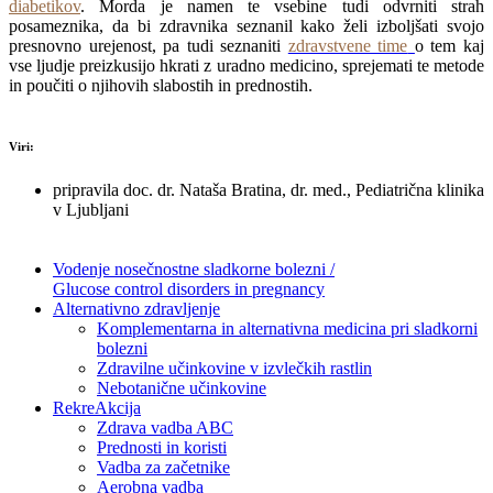
diabetikov
. Morda je namen te vsebine tudi odvrniti strah
posameznika, da bi zdravnika seznanil kako želi izboljšati svojo
presnovno urejenost, pa tudi seznaniti
zdravstvene time
o tem kaj
vse ljudje preizkusijo hkrati z uradno medicino, sprejemati te metode
in poučiti o njihovih slabostih in prednostih.
Viri:
pripravila doc. dr. Nataša Bratina, dr. med., Pediatrična klinika
v Ljubljani
Vodenje nosečnostne sladkorne bolezni /
Glucose control disorders in pregnancy
Alternativno zdravljenje
Komplementarna in alternativna medicina pri sladkorni
bolezni
Zdravilne učinkovine v izvlečkih rastlin
Nebotanične učinkovine
RekreAkcija
Zdrava vadba ABC
Prednosti in koristi
Vadba za začetnike
Aerobna vadba