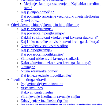
Merjenje sladkorja s senzorjem: Kaj lahko naredimo
sami?
Kaj je ciljno območje?
Kaj pomenijo izmerjene vrednosti krvnega sladkorja?
Dnevi bolezni
Obvladovanje hiperglikemije in hipoglikemije
Kaj je hiperglikemija?
Kaj povzroča hiperglikemijo?
Kakšni so simptomi visoke ravni krvnega sladkorja?
Kaj lahko naredite ob visoki ravni krvnega sladkorja?
Nezdravljen visok krvni sladkor
Kaj je hipoglikemija?
Kaj povzroča hipoglikemijo?
Simptomi nizke ravni krvnega sladkorja
Kako zdravimo nizko raven krvnega sladkorja?
Glukagon
Nujna zdravniška pomoč
Kaj je nezavedanje hipoglikemije?
Inzulin in druga zdravila
Poglavitna dejstva o inzulinu
Vrste inzulinov
Kako injicirati inzulin
Shranjevanje inzulina in ravnanje z njim
Zdravljenje z inzulinsko črpalko
Prednosti in pomanjkljivosti uporabe inzulinske črpalke