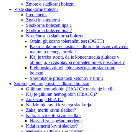
Zmote o sladkorni bolezni
Vrste sladkorne bolezni
Prediabetes
Znaki in simptomi
Sladkorna bolezen tipa 1
Sladkorna bolezen tipa 2
Nosečnostna sladkorna bolezen
Oralni glukozno tolerančni test (OGTT)
Kako lahko nosečnostna sladkorna bolezen vpliva na
mamo in njenega otroka?
Kaj je treba storiti, da je koncentracija glukoze v
območju, ki zagotavlja normalen potek nosečnosti?
Prehransko zdravljenje nosečnostne sladkorne
bolezni
Spremljanje prisotnosti ketonov v urinu
Spremljanje urejenosti sladkorne bolezni
Glikiran hemoglobin (HbA1C): merjenje in cilji
Kaj je glikiran hemoglobin (HbA1C)?
Zniževanje HbA1C
Nadziranje ravni krvnega sladkorja
Zakaj meriti krvni sladkor?
Kako si izmeriti krvni sladkor
Nasveti za uspešno merjenje
Kdaj izmeriti krvni sladkor?
Merjenje sladkorja s senzorjem