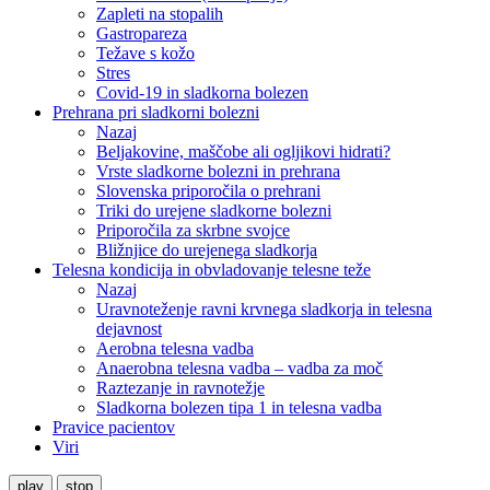
Zapleti na stopalih
Gastropareza
Težave s kožo
Stres
Covid-19 in sladkorna bolezen
Prehrana pri sladkorni bolezni
Nazaj
Beljakovine, maščobe ali ogljikovi hidrati?
Vrste sladkorne bolezni in prehrana
Slovenska priporočila o prehrani
Triki do urejene sladkorne bolezni
Priporočila za skrbne svojce
Bližnjice do urejenega sladkorja
Telesna kondicija in obvladovanje telesne teže
Nazaj
Uravnoteženje ravni krvnega sladkorja in telesna
dejavnost
Aerobna telesna vadba
Anaerobna telesna vadba – vadba za moč
Raztezanje in ravnotežje
Sladkorna bolezen tipa 1 in telesna vadba
Pravice pacientov
Viri
play
stop