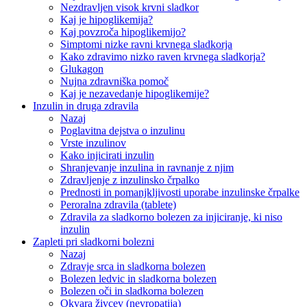
Nezdravljen visok krvni sladkor
Kaj je hipoglikemija?
Kaj povzroča hipoglikemijo?
Simptomi nizke ravni krvnega sladkorja
Kako zdravimo nizko raven krvnega sladkorja?
Glukagon
Nujna zdravniška pomoč
Kaj je nezavedanje hipoglikemije?
Inzulin in druga zdravila
Nazaj
Poglavitna dejstva o inzulinu
Vrste inzulinov
Kako injicirati inzulin
Shranjevanje inzulina in ravnanje z njim
Zdravljenje z inzulinsko črpalko
Prednosti in pomanjkljivosti uporabe inzulinske črpalke
Peroralna zdravila (tablete)
Zdravila za sladkorno bolezen za injiciranje, ki niso
inzulin
Zapleti pri sladkorni bolezni
Nazaj
Zdravje srca in sladkorna bolezen
Bolezen ledvic in sladkorna bolezen
Bolezen oči in sladkorna bolezen
Okvara živcev (nevropatija)