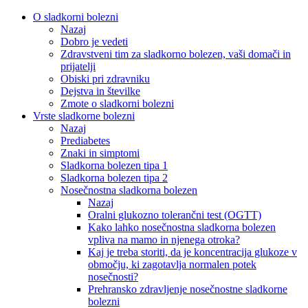
O sladkorni bolezni
Nazaj
Dobro je vedeti
Zdravstveni tim za sladkorno bolezen, vaši domači in
prijatelji
Obiski pri zdravniku
Dejstva in številke
Zmote o sladkorni bolezni
Vrste sladkorne bolezni
Nazaj
Prediabetes
Znaki in simptomi
Sladkorna bolezen tipa 1
Sladkorna bolezen tipa 2
Nosečnostna sladkorna bolezen
Nazaj
Oralni glukozno tolerančni test (OGTT)
Kako lahko nosečnostna sladkorna bolezen
vpliva na mamo in njenega otroka?
Kaj je treba storiti, da je koncentracija glukoze v
območju, ki zagotavlja normalen potek
nosečnosti?
Prehransko zdravljenje nosečnostne sladkorne
bolezni