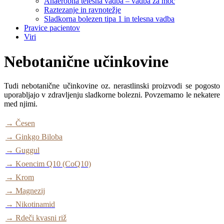
Anaerobna telesna vadba – vadba za moč
Raztezanje in ravnotežje
Sladkorna bolezen tipa 1 in telesna vadba
Pravice pacientov
Viri
Nebotanične učinkovine
Tudi nebotanične učinkovine oz. nerastlinski proizvodi se pogosto
uporabljajo v zdravljenju sladkorne bolezni. Povzemamo le nekatere
med njimi.
→ Česen
→ Ginkgo Biloba
→ Guggul
→ Koencim Q10 (CoQ10)
→ Krom
→ Magnezij
→ Nikotinamid
→ Rdeči kvasni riž