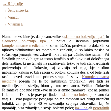
→ Ribje olje
→ Šentjanževka
→ Vanadij
→ Vitamin E
Namen te vsebine je, da posameznike s
sladkorno boleznijo tipa 1
in
sladkorno boleznijo tipa 2
pouči o številnih pripravkih
komplementarne medicine
, ki so na tržišču, predvsem o dokazih za
njihovo učinkovitost ter morebitnih zapletih, ki so lahko posledica
sočasnega jemanja več zdravil hkrati ali pa učinkovine same. Pri
številnih pripravkih gre za ustno izročilo o učinkovitosti določenega
dela rastline, ki ne temelji na raziskavah, težko je tudi standardizirati
proizvodnjo teh učinkovin, saj zavisijo od tega, kje rastlino
nabiramo, kakšni so bili sezonski pogoji, količina dežja, od lege rasti
rastlin seveda zavisi tudi primes strupenih snovi.
Komplementarna
medicina
posega ne le po rastlinskih pripravkih, gre tudi za
meditacije, radiestezijo, biomagnetno resonanco. Veliko učinkovin
še zahteva dodatne raziskave in so izjemno zanimive, kot na primer
L-karnitin. Danes je prav pri ljudeh s
sladkorno boleznijo
znano da
vsaj 1,5 krat pogosteje posegajo po teh metodah kot drugi kronični
bolniki, žal pa le v 40 % seznanijo svojega zdravnika, kaj še
uporabljajo za zdravljenje svoje bolezni poleg
inzulina
ali
peroralnih