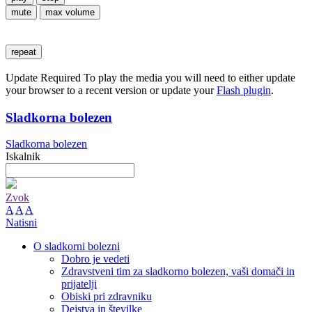
mute
max volume
repeat
Update Required
To play the media you will need to either update
your browser to a recent version or update your
Flash plugin
.
Sladkorna bolezen
Sladkorna bolezen
Iskalnik
Zvok
A
A
A
Natisni
O sladkorni bolezni
Dobro je vedeti
Zdravstveni tim za sladkorno bolezen, vaši domači in
prijatelji
Obiski pri zdravniku
Dejstva in številke