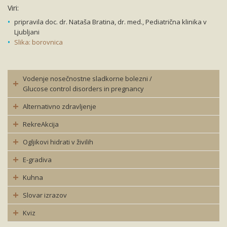
Viri:
pripravila doc. dr. Nataša Bratina, dr. med., Pediatrična klinika v
Ljubljani
Slika: borovnica
Vodenje nosečnostne sladkorne bolezni /
Glucose control disorders in pregnancy
Alternativno zdravljenje
RekreAkcija
Ogljikovi hidrati v živilih
E-gradiva
Kuhna
Slovar izrazov
Kviz