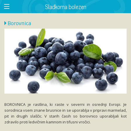
Sladkorna bolezen
Borovnica
BOROVNICA je rastlina, ki raste v severni in osrednji Evropi. Je
sorodnica vsem znane brusnice in se uporablja v pripravi marmelad,
pit in drugih slaščic. V starih časih so borovnico uporabljali kot
zdravilo proti ledvičnim kamnom in tifusni vročici.