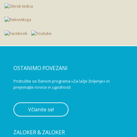
OSTANIMO POVEZANI
Pridružite se članom programa »Za lažje življenje« in
prejemajte novice in ugodnosti
Včlanite se!
ZALOKER & ZALOKER