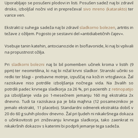
Uporabljajo se posušeni plodovi in listi. Posušen sadež naj bi zdravil
drisko, izboljšal nočni vid in preprečeval
sivo mreno (katarakto)
ter
varice ven.
Ekstrakt iz suhega sadeža naj bi zdravil
sladkorno bolezen
, artritis in
težave z ožiljem. Pogosto je sestavni del »antidiabetičnih čajev«.
Vsebuje tanin katehin, antocianozide in bioflavonide, ki naj bi vplivali
na propustnost ožilja.
Pri
sladkorni bolezni
naj bi bil pomemben učinek kroma v listih (9
ppm) ter neomirtilina, ki naj bi nižal krvni sladkor. Stranski učinki so
redki ter blagi – prebavne motnje, izpuščaj na koži in vrtoglavica. Žal
raziskave niso potrdile izboljšanja nočnega vida. Na živalih so
potrdili padec krvnega sladkorja za 26 %, pri pacientih z
retinopatijo
pa izboljšanje vida po 1-mesečnem jemanju 160 mg ekstrakta 2x
dnevno. Tudi ta raziskava pa je bila majhna (12 posameznikov je
jemalo ekstrakt, 11 placebo). Standardni odmerek ekstrakta dobiš v
20 do 60 g suhih plodov dnevno. Žal pri ljudeh ni nikakršnega dokaza
o učinkovitosti pri zniževanju krvnega sladkorja, tako zaenkrat ni
nikakršnih dokazov s katerimi bi podprli jemanje tega sadeža.