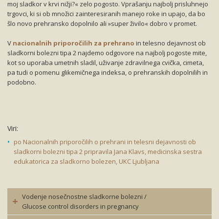
moj sladkor v krvi nižji?« zelo pogosto. Vprašanju najbolj prisluhnejo
trgovci, ki si ob množici zainteresiranih manejo roke in upajo, da bo
šlo novo prehransko dopolnilo ali »super živilo« dobro v promet.
V
nacionalnih priporočilih za prehrano
in telesno dejavnost ob
sladkorni bolezni tipa 2 najdemo odgovore na najbolj pogoste mite,
kot so uporaba umetnih sladil, uživanje zdravilnega cvička, cimeta,
pa tudi o pomenu glikemičnega indeksa, o prehranskih dopolnilih in
podobno.
Viri:
po Nacionalnih priporočilih o prehrani in telesni dejavnosti ob
sladkorni bolezni tipa 2 pripravila Jana Klavs, medicinska sestra
edukatorica za sladkorno bolezen, UKC Ljubljana
Vodenje nosečnostne sladkorne bolezni /
Glucose control disorders in pregnancy