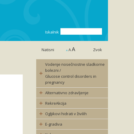
Iskalnik
A
Natisni
A
Zvok
A
Vodenje nosečnostne sladkorne
bolezni /
Glucose control disorders in
pregnancy
Alternativno zdravljenje
RekreAkcija
Ogljikovi hidrati v živilih
E-gradiva