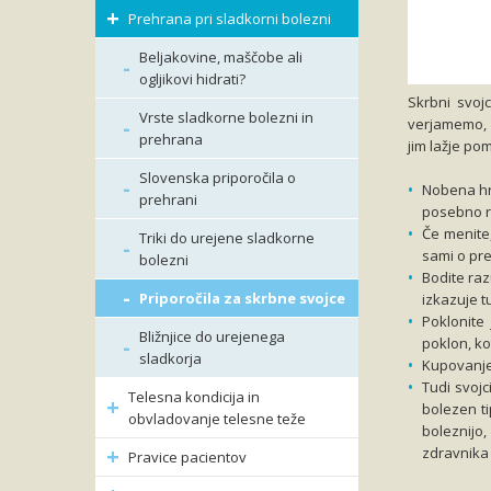
Prehrana pri sladkorni bolezni
Beljakovine, maščobe ali
ogljikovi hidrati?
Skrbni svojc
Vrste sladkorne bolezni in
verjamemo, 
prehrana
jim lažje po
Slovenska priporočila o
Nobena hra
prehrani
posebno ra
Če menite
Triki do urejene sladkorne
sami o pre
bolezni
Bodite raz
Priporočila za skrbne svojce
izkazuje t
Poklonite 
Bližnjice do urejenega
poklon, ko
sladkorja
Kupovanje 
Tudi svojc
Telesna kondicija in
bolezen ti
obvladovanje telesne teže
boleznijo,
zdravnika 
Pravice pacientov