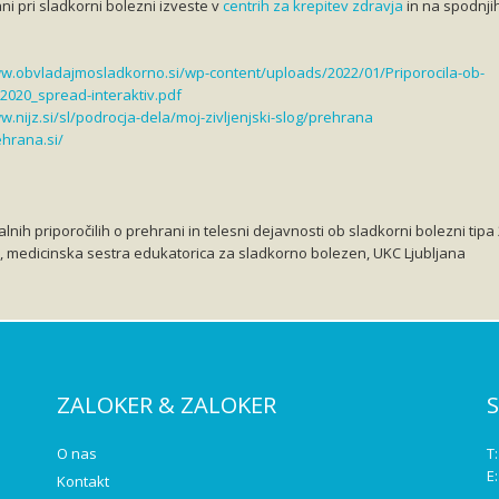
ni pri sladkorni bolezni izveste v
centrih za krepitev zdravja
in na spodnji
ww.obvladajmosladkorno.si/wp-content/uploads/2022/01/Priporocila-ob-
2020_spread-interaktiv.pdf
w.nijz.si/sl/podrocja-dela/moj-zivljenjski-slog/prehrana
ehrana.si/
lnih priporočilih o prehrani in telesni dejavnosti ob sladkorni bolezni tipa 
, medicinska sestra edukatorica za sladkorno bolezen, UKC Ljubljana
ZALOKER & ZALOKER
O nas
T
E
Kontakt