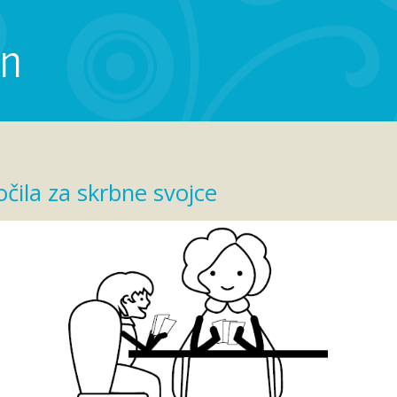
en
očila za skrbne svojce