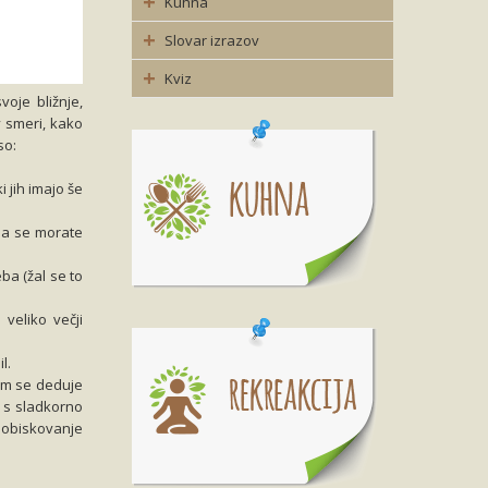
Kuhna
Slovar izrazov
Kviz
voje bližnje,
 smeri, kako
so:
 jih imajo še
da se morate
ba (žal se to
 veliko večji
l.
sem se deduje
u s sladkorno
o obiskovanje