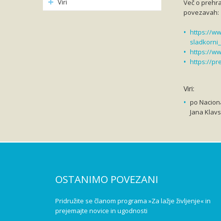
Viri
Več o prehra
povezavah:
https://w
sladkorni_
https://ww
https://pr
Viri:
po Naciona
Jana Klavs
OSTANIMO POVEZANI
Pridružite se članom programa »Za lažje življenje« in
prejemajte novice in ugodnosti