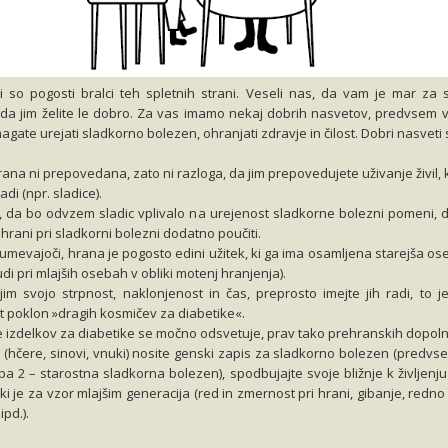
i so pogosti bralci teh spletnih strani. Veseli nas, da vam je mar za s
da jim želite le dobro. Za vas imamo nekaj dobrih nasvetov, predvsem v
magate urejati sladkorno bolezen, ohranjati zdravje in čilost. Dobri nasveti 
na ni prepovedana, zato ni razloga, da jim prepovedujete uživanje živil, ki
di (npr. sladice).
, da bo odvzem sladic vplivalo na urejenost sladkorne bolezni pomeni, 
hrani pri sladkorni bolezni dodatno poučiti.
umevajoči, hrana je pogosto edini užitek, ki ga ima osamljena starejša ose
udi pri mlajših osebah v obliki motenj hranjenja).
jim svojo strpnost, naklonjenost in čas, preprosto imejte jih radi, to je
t poklon »dragih kosmičev za diabetike«.
izdelkov za diabetike se močno odsvetuje, prav tako prehranskih dopolni
i (hčere, sinovi, vnuki) nosite genski zapis za sladkorno bolezen (predv
pa 2 – starostna sladkorna bolezen), spodbujajte svoje bližnje k življenj
 ki je za vzor mlajšim generacija (red in zmernost pri hrani, gibanje, redn
ipd.).