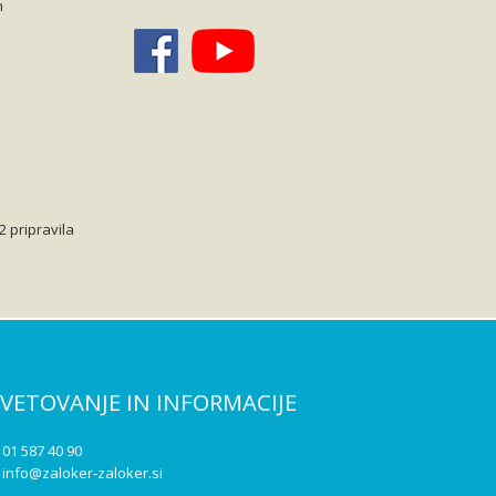
h
2 pripravila
SVETOVANJE IN INFORMACIJE
: 01 587 40 90
:
info@zaloker-zaloker.si