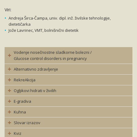
Viri:
Andreja Širca-Čampa, univ. dipl. inž. živilske tehnologije,
dietetičarka
Jože Lavrinec, VMT, bolnišnični dietetik
Vodenje nosečnostne sladkorne bolezni /
Glucose control disorders in pregnancy
Alternativno zdravljenje
RekreAkcija
Ogljikovi hidrati v živilih
E-gradiva
Kuhna
Slovar izrazov
Kviz