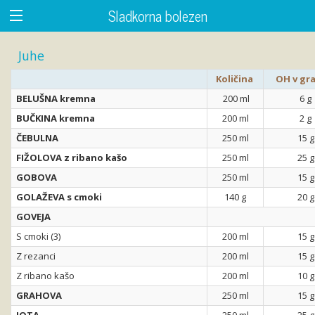
Sladkorna bolezen
Juhe
Količina
OH v gr
BELUŠNA kremna
200 ml
6 g
BUČKINA kremna
200 ml
2 g
ČEBULNA
250 ml
15 g
FIŽOLOVA z ribano kašo
250 ml
25 g
GOBOVA
250 ml
15 g
GOLAŽEVA s cmoki
140 g
20 g
GOVEJA
S cmoki (3)
200 ml
15 g
Z rezanci
200 ml
15 g
Z ribano kašo
200 ml
10 g
GRAHOVA
250 ml
15 g