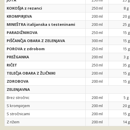
JOTA
250 ml
25 g
KOKOŠJA z rezanci
250 ml
8 g
KROMPIRJEVA
200 ml
20 g
MINEŠTRA italijanska s testeninami
200 ml
25 g
PARADIŽNIKOVA
250 ml
15 g
PIŠČANČJA OBARA Z ZELENJAVA
300 ml
15 g
POROVA z zdrobom
250 ml
15 g
PREŽGANKA
200 ml
3 g
RIČET
250 ml
35 g
TELEČJA OBARA Z ŽLIČNIKI
200 ml
15 g
ZDROBOVA
200 ml
15 g
ZELENJAVNA
Brez stročnic
200 ml
5 g
S krompirjem
200 ml
20 g
S stročnicami
200 ml
15 g
Z rižem
200 ml
14 g