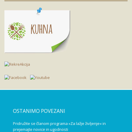
OSTANIMO POVEZANI
Pridružite se članom programa »Za lažje življenje« in
prejemajte novice in ugodnosti