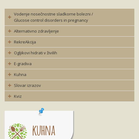
Vodenje nosečnostne sladkorne bolezni /
Glucose control disorders in pregnancy
Alternativno zdravljenje
RekreAkcija
Ogljikovi hidrati v živilih
E-gradiva
Kuhna
Slovar izrazov
Kviz