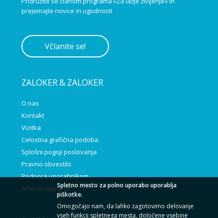
Pridružite se članom programa »Za lažje življenje« in
prejemajte novice in ugodnosti
Včlanite se!
ZALOKER & ZALOKER
O nas
Kontakt
Vizitka
Celostna grafična podoba
Splošni pogoji poslovanja
Pravno obvestilo
Podpora uporabnikom
Spletno mesto za polno uporabo uporablja
Arhiv prispevkov
piškotke.
Omogočajo nam, da lahko zagotovimo delovanje
vseh funkcij spletnega mesta, določene vsebine