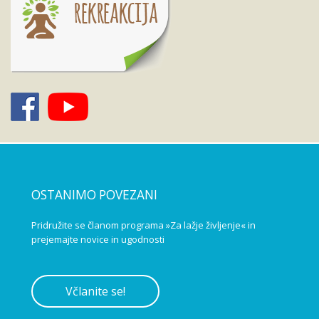
OSTANIMO POVEZANI
Pridružite se članom programa »Za lažje življenje« in
prejemajte novice in ugodnosti
Včlanite se!