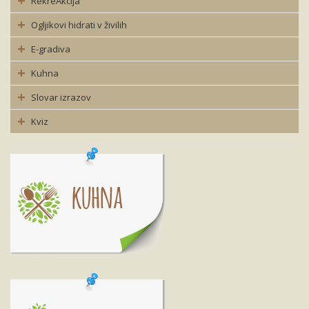
RekreAkcija
Ogljikovi hidrati v živilih
E-gradiva
Kuhna
Slovar izrazov
Kviz