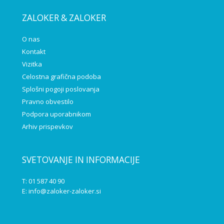
ZALOKER & ZALOKER
O nas
Kontakt
Vizitka
Celostna grafična podoba
Splošni pogoji poslovanja
Pravno obvestilo
Podpora uporabnikom
Arhiv prispevkov
SVETOVANJE IN INFORMACIJE
T: 01 587 40 90
E:
info@zaloker-zaloker.si