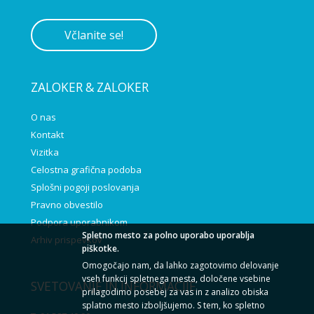
Včlanite se!
ZALOKER & ZALOKER
O nas
Kontakt
Vizitka
Celostna grafična podoba
Splošni pogoji poslovanja
Pravno obvestilo
Podpora uporabnikom
Spletno mesto za polno uporabo uporablja
Arhiv prispevkov
piškotke.
Omogočajo nam, da lahko zagotovimo delovanje
vseh funkcij spletnega mesta, določene vsebine
SVETOVANJE IN INFORMACIJE
prilagodimo posebej za vas in z analizo obiska
splatno mesto izboljšujemo. S tem, ko spletno