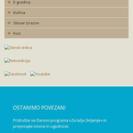
E-gradiva
Kuhna
Slovar izrazov
Kviz
OSTANIMO POVEZANI
Pridružite se članom programa »Za lažje življenje« in
prejemajte novice in ugodnosti