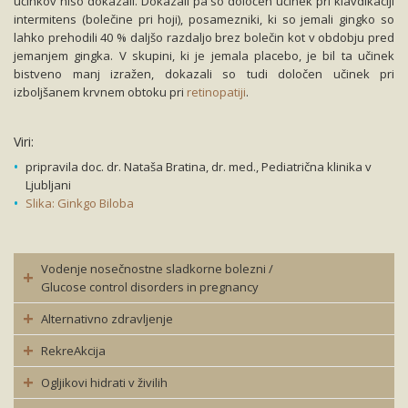
učinkov niso dokazali. Dokazali pa so določen učinek pri klavdikaciji
intermitens (bolečine pri hoji), posamezniki, ki so jemali gingko so
lahko prehodili 40 % daljšo razdaljo brez bolečin kot v obdobju pred
jemanjem gingka. V skupini, ki je jemala placebo, je bil ta učinek
bistveno manj izražen, dokazali so tudi določen učinek pri
izboljšanem krvnem obtoku pri
retinopatiji
.
Viri:
pripravila doc. dr. Nataša Bratina, dr. med., Pediatrična klinika v
Ljubljani
Slika: Ginkgo Biloba
Vodenje nosečnostne sladkorne bolezni /
Glucose control disorders in pregnancy
Alternativno zdravljenje
RekreAkcija
Ogljikovi hidrati v živilih