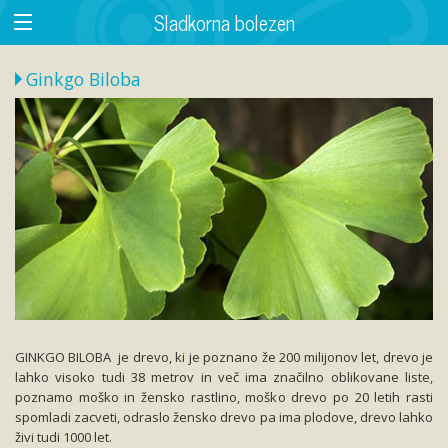
Sladkorna bolezen
Ginkgo Biloba
GINKGO BILOBA je drevo, ki je poznano že 200 milijonov let, drevo je
lahko visoko tudi 38 metrov in več ima značilno oblikovane liste,
poznamo moško in žensko rastlino, moško drevo po 20 letih rasti
spomladi zacveti, odraslo žensko drevo pa ima plodove, drevo lahko
živi tudi 1000 let.