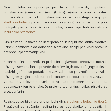
Ginko Biloba se uporablja pri dementnih stanjih, impotenci,
vrtoglavici in šumenju v ušesih (tinitus), višinski bolezni ter astmi,
uporabljali so ga tudi pri glavkomu in retinalni degeneraciji, pri
sladkorni bolezni
pa so preučevali njegov učinek pri retinopatiji in
motnjah perifernega žilnega obtoka, preučujejo tudi učinek na
inzulinsko rezistenco
.
Ginkgo vsebuje flavonide in terpenoide, ki naj bi imeli antioksidativni
učinek, domnevajo da določene sestavine izboljšujejo krvni obtok in
preprečujejo strjevanje krvi.
Stranski učinki so redki in prehodni – glavobol, prebavne motnje,
uživanje semena lahko privede do krčev, ki jih povzroči gingkotoksin,
zaskrbljujoči pa so podatki o krvavitvah, ki so jih vzročno povezali z
uživanjem gingka – subduralni hematom, retrobulbarne krvavitve …
Vpleta se v delovanje drugih zdravil, zato je pomembno vedeti, da
posameznik jemlje gingko, če prejema tudi antipsihotike, zdravila za
srce, varfarin.
Raziskave so bile narejene pri bolnikih s
sladkorno boleznijo tipa 2
.
Preučevali so izločanje inzulina in presnovo sladkorja, a pozitivnih