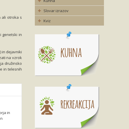
Kuhna
Slovar izrazov
 ali otroka s
Kviz
 genetski in
 in dejavniki
zati na vzrok
lja družinsko
e in telesnih
rja in
in