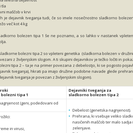
a telesna dejavnost
 tla
vni maščob v krvi
ah je dejavnik tveganja tudi, če so imele nosečnostno sladkorno bolezen
žo več kot 4 kg
ladkorno bolezen tipa 1 še ne poznamo, a so lahko v nastanek vpleteni
lja.
ladkorne bolezni tipa 2 so vpleteni genetika (sladkorna bolezen v družini)
vezani z življenjskim slogom. A ti skupini dejavnikov je težko ločiti in poka
lezni tipa 2 – ta je na primer povezana z debelostjo, ki se pogosto pojav
javnik tveganja), hkrati pa imajo družine podobne navade glede prehran
dejavnik tveganja je povezan z življenjskim slogom).
roki
Dejavniki tveganja za
 bolezni tipa 1
sladkorno bolezen tipa 2
agnjenost (geni, podedovani od
Debelost (genetska nagnjenost).
Prehrana, ki vsebuje veliko sladko
ožilci:
nasičenih maščob ter malo sadja 
zelenjave.
eme in virusi,