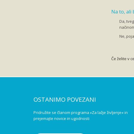
Na to, ali
Da, tveg
načinom 
Ne, poj
Če želite v c
OSTANIMO POVEZANI
Pridružite se članom programa »Za lažje življenje« in
prejemajte novice in ugodnosti