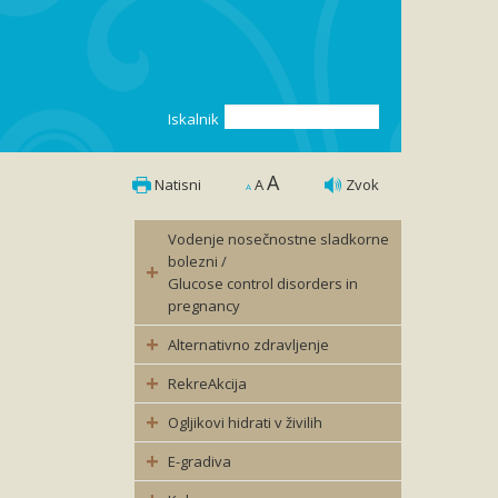
Iskalnik
A
Natisni
A
Zvok
A
Vodenje nosečnostne sladkorne
bolezni /
Glucose control disorders in
pregnancy
Alternativno zdravljenje
RekreAkcija
Ogljikovi hidrati v živilih
E-gradiva