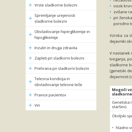
nezadostn
Vrste sladkorne bolezni
visok krvni
zvišane ra
Spremljanje urejenosti
pri žensk
sladkorne bolezni
porodno te
Obvladovanje hiperglikemije in
Vzroka za s
hipoglikemije
dejavniki oko
Inzulin in druga zdravila
V nastanek s
Zapleti pri sladkorni bolezni
tveganja, po
sladkorne bo
Prehrana pri sladkorni bolezni
(genetski de
dejavnosti (
Telesna kondicija in
obvladovanje telesne teže
Mogoči vz
sladkorne
Pravice pacientov
Genetska n
Viri
staršev).
Okoljski spr
hladno vr