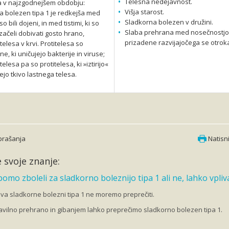
Telesna nedejavnost.
 v najzgodnejšem obdobju:
Višja starost.
a bolezen tipa 1 je redkejša med
Sladkorna bolezen v družini.
i so bili dojeni, in med tistimi, ki so
Slaba prehrana med nosečnostjo,
ačeli dobivati gosto hrano,
prizadene razvijajočega se otrok
telesa v krvi. Protitelesa so
ne, ki uničujejo bakterije in viruse;
telesa pa so protitelesa, ki »iztirijo«
jo tkivo lastnega telesa.
vprašanja
Natisni
 svoje znanje:
 bomo zboleli za sladkorno boleznijo tipa 1 ali ne, lahko vpli
ava sladkorne bolezni tipa 1 ne moremo preprečiti.
ravilno prehrano in gibanjem lahko preprečimo sladkorno bolezen tipa 1.