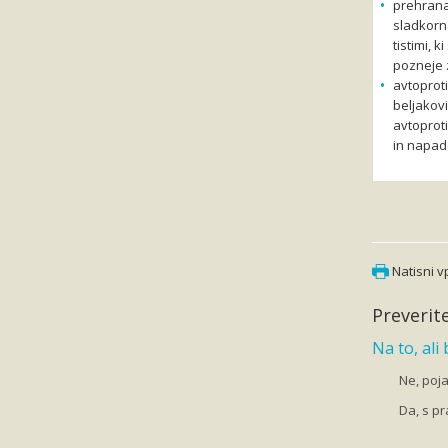
prehrana
sladkorn
tistimi, k
pozneje z
avtoproti
beljakovi
avtoproti
in napade
Natisni 
Preverite
Na to, ali
Ne, poj
Da, s p