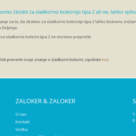
 bomo zboleli za sladkorno boleznijo tipa 2 ali ne, lahko vpli
anje za to, da zbolimo za sladkorno boleznijo tipa 2 lahko bistveno zniža
življenja.
ava sladkorne bolezni tipa 2 ne moremo preprečiti.
eloti preveriti svoje znanje o sladkorni bolezni, izpolnite
kviz
ZALOKER & ZALOKER
O nas
T
E
Kontakt
Vizitka