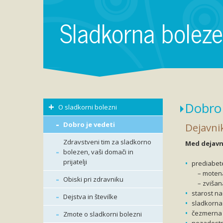
Sladkorna bolez
Dobro 
O sladkorni bolezni
Dobro je vedeti
Dejavni
Zdravstveni tim za sladkorno
Med dejavni
bolezen, vaši domači in
prijatelji
prediabet
– motena 
Obiski pri zdravniku
– zvišana
starost na
Dejstva in številke
sladkorna 
čezmerna 
Zmote o sladkorni bolezni