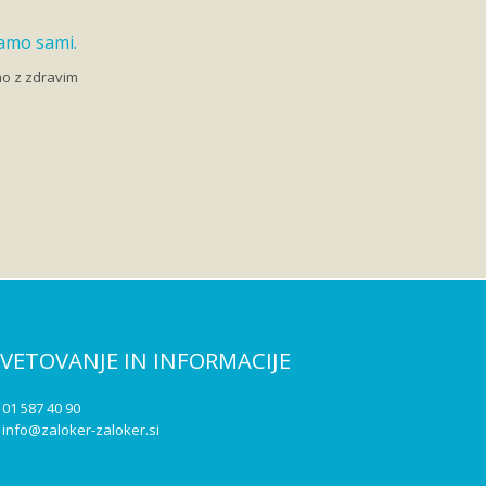
vamo sami.
mo z zdravim
SVETOVANJE IN INFORMACIJE
: 01 587 40 90
:
info@zaloker-zaloker.si