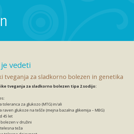
en
je vedeti
ki tveganja za sladkorno bolezen in genetika
ke tveganja za sladkorno bolezen tipa 2 sodijo:
es:
toleranca za glukozo (MTG) in/ali
 raven glukoze na tešče (mejna bazalna glikemija – MBG)
d 45 let
bolezen v družini
telesna teža