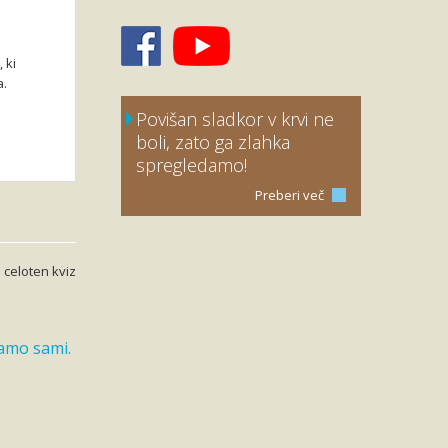
 ki
a.
Povišan sladkor v krvi ne
boli, zato ga zlahka
spregledamo!
Preberi več
 celoten kviz
vamo sami.