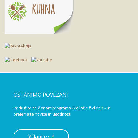
OSTANIMO POVEZANI
Pridružite se članom programa »Za lažje življenje« in
prejemajte novice in ugodnosti
Včlanite se!