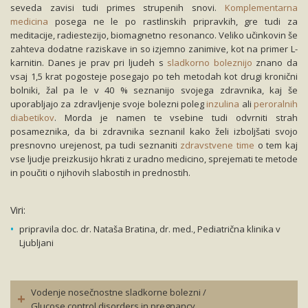
seveda zavisi tudi primes strupenih snovi.
Komplementarna
medicina
posega ne le po rastlinskih pripravkih, gre tudi za
meditacije, radiestezijo, biomagnetno resonanco. Veliko učinkovin še
zahteva dodatne raziskave in so izjemno zanimive, kot na primer L-
karnitin. Danes je prav pri ljudeh s
sladkorno boleznijo
znano da
vsaj 1,5 krat pogosteje posegajo po teh metodah kot drugi kronični
bolniki, žal pa le v 40 % seznanijo svojega zdravnika, kaj še
uporabljajo za zdravljenje svoje bolezni poleg
inzulina
ali
peroralnih
diabetikov
. Morda je namen te vsebine tudi odvrniti strah
posameznika, da bi zdravnika seznanil kako želi izboljšati svojo
presnovno urejenost, pa tudi seznaniti
zdravstvene time
o tem kaj
vse ljudje preizkusijo hkrati z uradno medicino, sprejemati te metode
in poučiti o njihovih slabostih in prednostih.
Viri:
pripravila doc. dr. Nataša Bratina, dr. med., Pediatrična klinika v
Ljubljani
Vodenje nosečnostne sladkorne bolezni /
Glucose control disorders in pregnancy