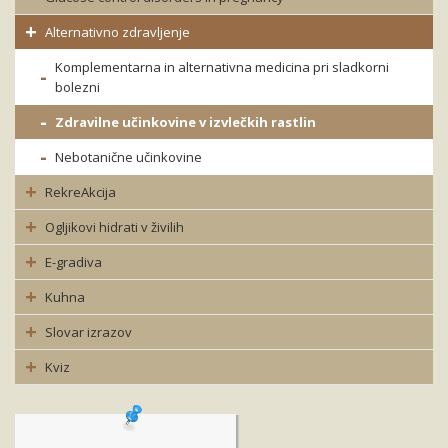
Alternativno zdravljenje
Komplementarna in alternativna medicina pri sladkorni
bolezni
Zdravilne učinkovine v izvlečkih rastlin
Nebotanične učinkovine
RekreAkcija
Ogljikovi hidrati v živilih
E-gradiva
Kuhna
Slovar izrazov
Kviz