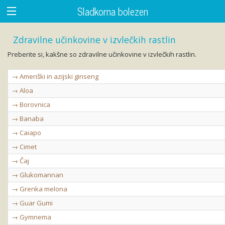
Sladkorna bolezen
Zdravilne učinkovine v izvlečkih rastlin
Preberite si, kakšne so zdravilne učinkovine v izvlečkih rastlin.
→ Ameriški in azijski ginseng
→ Aloa
→ Borovnica
→ Banaba
→ Caiapo
→ Cimet
→ Čaj
→ Glukomannan
→ Grenka melona
→ Guar Gumi
→ Gymnema