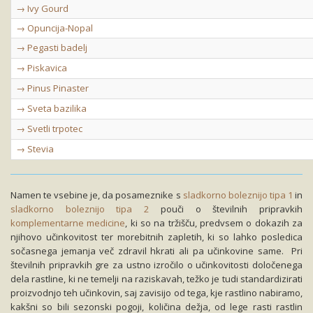
→ Ivy Gourd
→ Opuncija-Nopal
→ Pegasti badelj
→ Piskavica
→ Pinus Pinaster
→ Sveta bazilika
→ Svetli trpotec
→ Stevia
Namen te vsebine je, da posameznike s
sladkorno boleznijo tipa 1
in
sladkorno boleznijo tipa 2
pouči o številnih pripravkih
komplementarne medicine
, ki so na tržišču, predvsem o dokazih za
njihovo učinkovitost ter morebitnih zapletih, ki so lahko posledica
sočasnega jemanja več zdravil hkrati ali pa učinkovine same. Pri
številnih pripravkih gre za ustno izročilo o učinkovitosti določenega
dela rastline, ki ne temelji na raziskavah, težko je tudi standardizirati
proizvodnjo teh učinkovin, saj zavisijo od tega, kje rastlino nabiramo,
kakšni so bili sezonski pogoji, količina dežja, od lege rasti rastlin