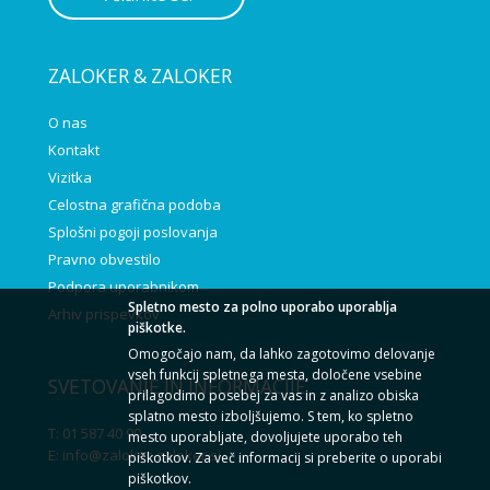
ZALOKER & ZALOKER
O nas
Kontakt
Vizitka
Celostna grafična podoba
Splošni pogoji poslovanja
Pravno obvestilo
Podpora uporabnikom
Spletno mesto za polno uporabo uporablja
Arhiv prispevkov
piškotke.
Omogočajo nam, da lahko zagotovimo delovanje
vseh funkcij spletnega mesta, določene vsebine
SVETOVANJE IN INFORMACIJE
prilagodimo posebej za vas in z analizo obiska
splatno mesto izboljšujemo. S tem, ko spletno
T: 01 587 40 90
mesto uporabljate, dovoljujete uporabo teh
E:
info@zaloker-zaloker.si
piškotkov. Za več informacij si preberite o uporabi
piškotkov.